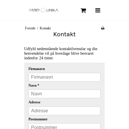
Søg
Forside
/
Kontakt
Forside
Kontakt
Om Hviid Unika
Udfyld nedenstående kontaktformular og din
Kollektioner
henvendelse vil på hverdage blive besvaret
indenfor 24 timer.
Shop
Firmanavn
Smykkepleje
FAQ
Navn
*
Information
Adresse
Handelsbetingelser
Postnummer