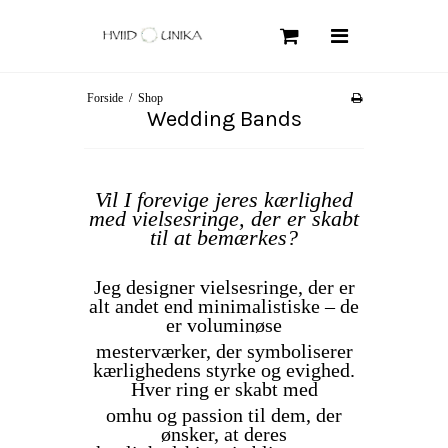
Søg
Forside
/
Shop
Forside
Wedding Bands
Om Hviid Unika
Kollektioner
Vil I forevige jeres kærlighed
med vielsesringe, der er skabt
Shop
til at bemærkes?
Smykkepleje
Jeg designer vielsesringe, der er
FAQ
alt andet end minimalistiske – de
er voluminøse
Information
mesterværker, der symboliserer
Handelsbetingelser
kærlighedens styrke og evighed.
Hver ring er skabt med
omhu og passion til dem, der
ønsker, at deres