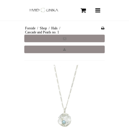
Søg
Forside
/
Shop
/
Hals
/
Forside
Cascade and Pearls no. 1
Om Hviid Unika
Kollektioner
Shop
Smykkepleje
FAQ
Information
Handelsbetingelser