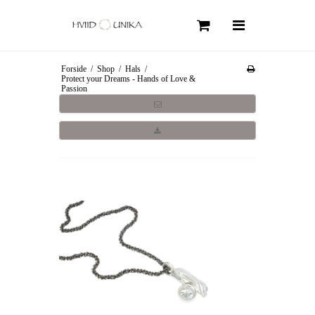
Søg
Forside
/
Shop
/
Hals
/
Forside
Protect your Dreams - Hands of Love &
Passion
Om Hviid Unika
Kollektioner
Shop
Smykkepleje
FAQ
Information
Handelsbetingelser