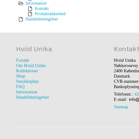
Information
Kontakt
Produktsikkerhed
Handelsbetingelser
Hviid Unika
Kontak
Forside
Hviid Unika
Om Hviid Unika
Nøkkerosevej
Kollektioner
2400 Københ
Shop
Danmark
Smykkepleje
CVR-nummer:
FAQ
Bankoplysnin
Information
Telefonnr.:
42
Handelsbetingelser
E-mail
:
Sitemap