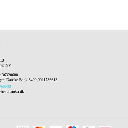
t
 13
avn NV
 36320680
ger: Danske Bank 3409 0011786618
945361